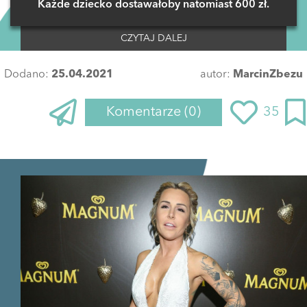
Każde dziecko dostawałoby natomiast 600 zł.
CZYTAJ DALEJ
Dodano:
25.04.2021
autor:
MarcinZbezu
Komentarze
(0)
35
Zaloguj się
, aby dodać komentarz