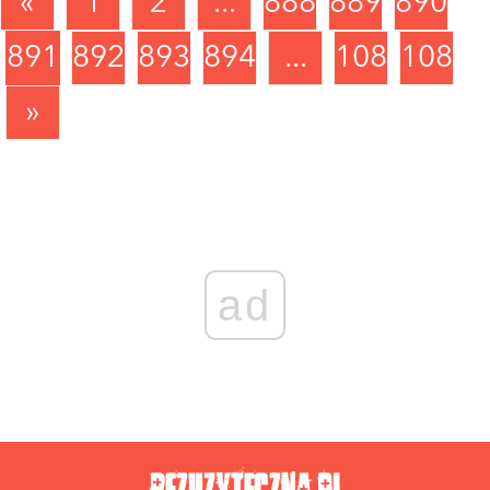
«
1
2
...
888
889
890
ODPOWIEDZ
0 GŁOSÓW
891
892
893
894
...
1088
1089
»
ad