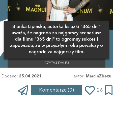
Blanka Lipińska, autorka książki "365 dni"
uważa, że nagroda za najgorszy scenariusz
dla filmu "365 dni" to ogromny sukces i
zapowiada, że w przyszłym roku powalczy o
nagrodę za najgorszy film.
CZYTAJ DALEJ
Dodano:
25.04.2021
autor:
MarcinZbezu
Komentarze
(0)
26
Zaloguj się
, aby dodać komentarz