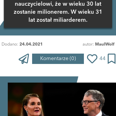
nauczycielowi, że w wieku 30 lat
zostanie milionerem. W wieku 31
lat został miliarderem.
Dodano:
24.04.2021
autor:
MaulWolf
Komentarze
(0)
44
Zaloguj się
, aby dodać komentarz