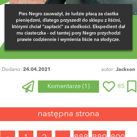
Pies Negro zauważył, że ludzie płacą za ciastka
pieniędzmi, dlatego przyszedł do sklepu z liśćmi,
którymi chciał "zapłacić" za słodkości. Ekspedient dał
mu ciasteczka - od tamtej pory Negro przychodzi
prawie codziennie i wymienia liście na słodycze.
Dodano:
24.04.2021
autor:
Jackson
Komentarze
(1)
85
Zaloguj się
, aby dodać komentarz
następna strona
RadekSugier
20 lutego 2022 o 23:50
😂