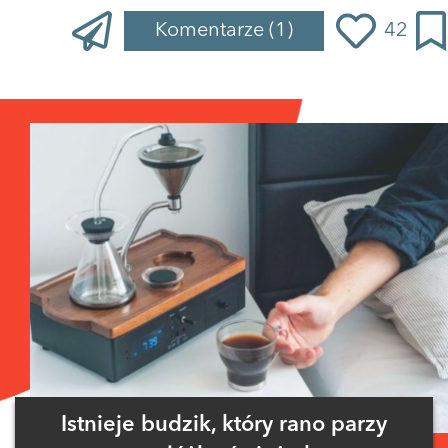
Komentarze
(1)
42
Zaloguj się
, aby dodać komentarz
kanapkazsalata01
02 lutego 2022 o 22:40
xD
ODPOWIEDZ
0 GŁOSÓW
Istnieje budzik, który rano parzy