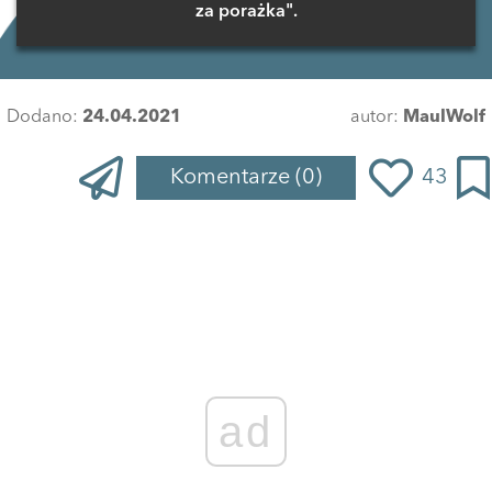
za porażka".
Dodano:
24.04.2021
autor:
MaulWolf
Komentarze
(0)
43
Zaloguj się
, aby dodać komentarz
ad