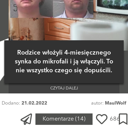
Rodzice włożyli 4-miesięcznego
synka do mikrofali i ją włączyli. To
nie wszystko czego się dopuścili.
CZYTAJ DALEJ
Dodano:
21.02.2022
autor:
MaulWolf
Komentarze
(14)
686