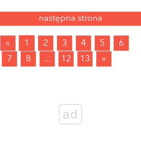
następna strona
«
1
2
3
4
5
6
7
8
...
12
13
»
ad