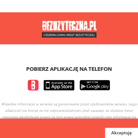
POBIERZ APLIKACJĘ NA TELEFON
Wszelkie informacje w serwisie są generowane przez użytkowników serwisu i jego
właściciel nie bierze za nie odpowiedzialności.Jesli uwazasz, ze dodane tresci
naruszaja jakiekolwiek prawo (w tym prawa autorskie) przeslij nam informacje na
ten temat.
Akceptuję