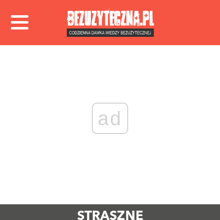
ad
STRASZNE