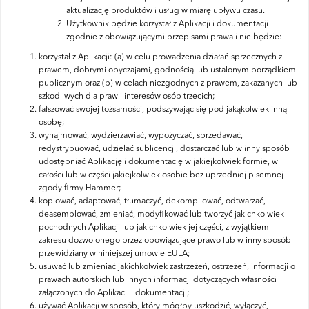
aktualizację produktów i usług w miarę upływu czasu.
Użytkownik będzie korzystał z Aplikacji i dokumentacji
zgodnie z obowiązującymi przepisami prawa i nie będzie:
korzystał z Aplikacji: (a) w celu prowadzenia działań sprzecznych z
prawem, dobrymi obyczajami, godnością lub ustalonym porządkiem
publicznym oraz (b) w celach niezgodnych z prawem, zakazanych lub
szkodliwych dla praw i interesów osób trzecich;
fałszować swojej tożsamości, podszywając się pod jakąkolwiek inną
osobę;
wynajmować, wydzierżawiać, wypożyczać, sprzedawać,
redystrybuować, udzielać sublicencji, dostarczać lub w inny sposób
udostępniać Aplikację i dokumentację w jakiejkolwiek formie, w
całości lub w części jakiejkolwiek osobie bez uprzedniej pisemnej
zgody firmy Hammer;
kopiować, adaptować, tłumaczyć, dekompilować, odtwarzać,
deasemblować, zmieniać, modyfikować lub tworzyć jakichkolwiek
pochodnych Aplikacji lub jakichkolwiek jej części, z wyjątkiem
zakresu dozwolonego przez obowiązujące prawo lub w inny sposób
przewidziany w niniejszej umowie EULA;
usuwać lub zmieniać jakichkolwiek zastrzeżeń, ostrzeżeń, informacji o
prawach autorskich lub innych informacji dotyczących własności
załączonych do Aplikacji i dokumentacji;
używać Aplikacji w sposób, który mógłby uszkodzić, wyłączyć,