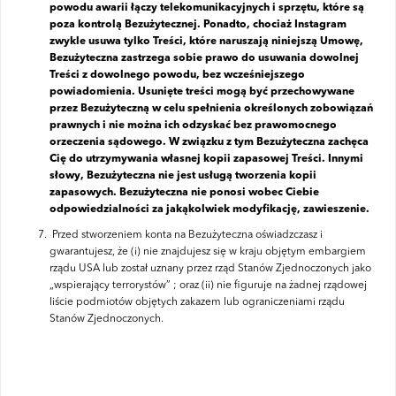
powodu awarii łączy telekomunikacyjnych i sprzętu, które są
poza kontrolą Bezużytecznej. Ponadto, chociaż Instagram
zwykle usuwa tylko Treści, które naruszają niniejszą Umowę,
Bezużyteczna zastrzega sobie prawo do usuwania dowolnej
Treści z dowolnego powodu, bez wcześniejszego
powiadomienia. Usunięte treści mogą być przechowywane
przez Bezużyteczną w celu spełnienia określonych zobowiązań
prawnych i nie można ich odzyskać bez prawomocnego
orzeczenia sądowego. W związku z tym Bezużyteczna zachęca
Cię do utrzymywania własnej kopii zapasowej Treści. Innymi
słowy, Bezużyteczna nie jest usługą tworzenia kopii
zapasowych. Bezużyteczna nie ponosi wobec Ciebie
odpowiedzialności za jakąkolwiek modyfikację, zawieszenie.
Przed stworzeniem konta na Bezużyteczna oświadzczasz i
gwarantujesz, że (i) nie znajdujesz się w kraju objętym embargiem
rządu USA lub został uznany przez rząd Stanów Zjednoczonych jako
„wspierający terrorystów” ;
oraz (ii) nie figuruje na żadnej rządowej
liście podmiotów objętych zakazem lub ograniczeniami rządu
Stanów Zjednoczonych.