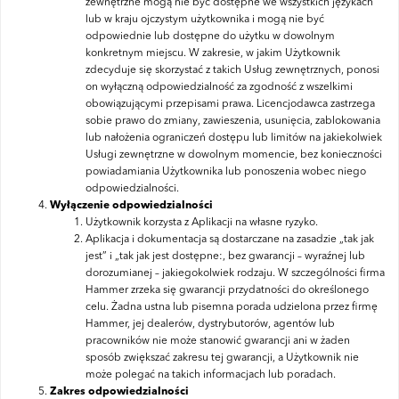
zewnętrzne mogą nie być dostępne we wszystkich językach
lub w kraju ojczystym użytkownika i mogą nie być
odpowiednie lub dostępne do użytku w dowolnym
konkretnym miejscu. W zakresie, w jakim Użytkownik
zdecyduje się skorzystać z takich Usług zewnętrznych, ponosi
on wyłączną odpowiedzialność za zgodność z wszelkimi
obowiązującymi przepisami prawa. Licencjodawca zastrzega
sobie prawo do zmiany, zawieszenia, usunięcia, zablokowania
lub nałożenia ograniczeń dostępu lub limitów na jakiekolwiek
Usługi zewnętrzne w dowolnym momencie, bez konieczności
powiadamiania Użytkownika lub ponoszenia wobec niego
odpowiedzialności.
Wyłączenie odpowiedzialności
Użytkownik korzysta z Aplikacji na własne ryzyko.
Aplikacja i dokumentacja są dostarczane na zasadzie „tak jak
jest” i „tak jak jest dostępne:, bez gwarancji – wyraźnej lub
dorozumianej – jakiegokolwiek rodzaju. W szczególności firma
Hammer zrzeka się gwarancji przydatności do określonego
celu. Żadna ustna lub pisemna porada udzielona przez firmę
Hammer, jej dealerów, dystrybutorów, agentów lub
pracowników nie może stanowić gwarancji ani w żaden
sposób zwiększać zakresu tej gwarancji, a Użytkownik nie
może polegać na takich informacjach lub poradach.
Zakres odpowiedzialności