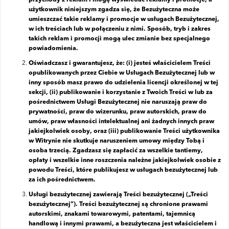
przychody z reklam i mogą wyświetlać reklamy i promocje, a
użytkownik niniejszym zgadza się, że Bezużyteczna może
umieszczać takie reklamy i promocje w usługach Bezużytecznej,
w ich treściach lub w połączeniu z nimi. Sposób, tryb i zakres
takich reklam i promocji mogą ulec zmianie bez specjalnego
powiadomienia.
Oświadczasz i gwarantujesz, że: (i) jesteś właścicielem Treści
opublikowanych przez Ciebie w Usługach Bezużytecznej lub w
inny sposób masz prawo do udzielenia licencji określonej w tej
sekcji, (ii) publikowanie i korzystanie z Twoich Treści w lub za
pośrednictwem Usługi Bezużytecznej nie naruszają praw do
prywatności, praw do wizerunku, praw autorskich, praw do
umów, praw własności intelektualnej ani żadnych innych praw
jakiejkolwiek osoby, oraz (iii) publikowanie Treści użytkownika
w Witrynie nie skutkuje naruszeniem umowy między Tobą i
osoba trzecią. Zgadzasz się zapłacić za wszelkie tantiemy,
opłaty i wszelkie inne roszczenia należne jakiejkolwiek osobie z
powodu Treści, które publikujesz w usługach bezużytecznej lub
za ich pośrednictwem.
Usługi bezużytecznej zawierają Treści bezużytecznej („Treści
bezużytecznej”). Treści bezużytecznej są chronione prawami
autorskimi, znakami towarowymi, patentami, tajemnicą
handlową i innymi prawami, a bezużyteczna jest właścicielem i