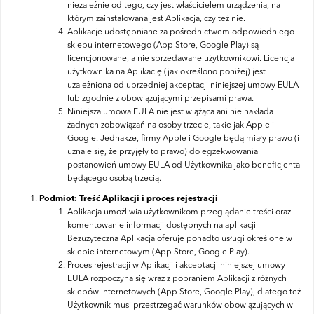
niezależnie od tego, czy jest właścicielem urządzenia, na
którym zainstalowana jest Aplikacja, czy też nie.
Aplikacje udostępniane za pośrednictwem odpowiedniego
sklepu internetowego (App Store, Google Play) są
licencjonowane, a nie sprzedawane użytkownikowi. Licencja
użytkownika na Aplikację (jak określono poniżej) jest
uzależniona od uprzedniej akceptacji niniejszej umowy EULA
lub zgodnie z obowiązującymi przepisami prawa.
Niniejsza umowa EULA nie jest wiążąca ani nie nakłada
żadnych zobowiązań na osoby trzecie, takie jak Apple i
Google. Jednakże, firmy Apple i Google będą miały prawo (i
uznaje się, że przyjęły to prawo) do egzekwowania
postanowień umowy EULA od Użytkownika jako beneficjenta
będącego osobą trzecią.
Podmiot: Treść Aplikacji i proces rejestracji
Aplikacja umożliwia użytkownikom przeglądanie treści oraz
komentowanie informacji dostępnych na aplikacji
Bezużyteczna Aplikacja oferuje ponadto usługi określone w
sklepie internetowym (App Store, Google Play).
Proces rejestracji w Aplikacji i akceptacji niniejszej umowy
EULA rozpoczyna się wraz z pobraniem Aplikacji z różnych
sklepów internetowych (App Store, Google Play), dlatego też
Użytkownik musi przestrzegać warunków obowiązujących w