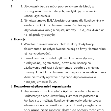
Użytkownik będzie mógł poprawić wszelkie błędy w
udostępnianiu swoich danych, modyfikując je w swoim
koncie użytkownika.
Niniejsza umowa EULA będzie dostępna dla Użytkownika w
każdej chwili. Firma Hammer może również wysłać
Użytkownikowi kopię niniejszej umowy EULA, jeśli kliknie on
na link podany powyżej.
Licencja
Wszelkie prawa własności intelektualnej do Aplikacji i
dokumentacji na całym świecie należą do firmy Hammer (lub
jej licencjodawców).
Firma Hammer udziela Użytkownikowi niewyłącznej,
niezbywalnej, ograniczonej, odwołalnej licencji na
użytkowanie Aplikacji i dokumentacji zgodnie z niniejszą
umową EULA. Firma Hammer zastrzega sobie wszelkie prawa,
które nie zostały wyraźnie przyznane Użytkownikowi w
niniejszej umowie EULA.
Dozwolone użytkowanie i ograniczenia
Użytkownik może korzystać z Aplikacji w celu połączenia
Podłączonych produktów firmy Hammer. Po połączeniu
Aplikacja ta umożliwia Użytkownikom wyświetlanie użycia,
zdalne sterowanie określonymi produktami, przeglądanie
opcji uzupełniania zapasów, dostęp do pomocy technicznej i