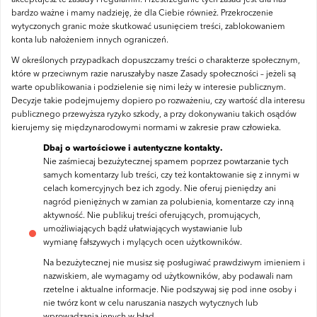
akceptujesz te zasady i
regulamin
. Przestrzeganie tych zasad jest dla nas
bardzo ważne i mamy nadzieję, że dla Ciebie również. Przekroczenie
wytyczonych granic może skutkować usunięciem treści, zablokowaniem
konta lub nałożeniem innych ograniczeń.
W określonych przypadkach dopuszczamy treści o charakterze społecznym,
które w przeciwnym razie naruszałyby nasze Zasady społeczności – jeżeli są
warte opublikowania i podzielenie się nimi leży w interesie publicznym.
Decyzje takie podejmujemy dopiero po rozważeniu, czy wartość dla interesu
publicznego przewyższa ryzyko szkody, a przy dokonywaniu takich osądów
kierujemy się międzynarodowymi normami w zakresie praw człowieka.
Dbaj o wartościowe i autentyczne kontakty.
Nie zaśmiecaj bezużytecznej spamem poprzez powtarzanie tych
samych komentarzy lub treści, czy też kontaktowanie się z innymi w
celach komercyjnych bez ich zgody. Nie oferuj pieniędzy ani
nagród pieniężnych w zamian za polubienia, komentarze czy inną
aktywność. Nie publikuj treści oferujących, promujących,
umożliwiających bądź ułatwiających wystawianie lub
wymianę fałszywych i mylących ocen użytkowników.
Na bezużytecznej nie musisz się posługiwać prawdziwym imieniem i
nazwiskiem, ale wymagamy od użytkowników, aby podawali nam
rzetelne i aktualne informacje. Nie podszywaj się pod inne osoby i
nie twórz kont w celu naruszania naszych wytycznych lub