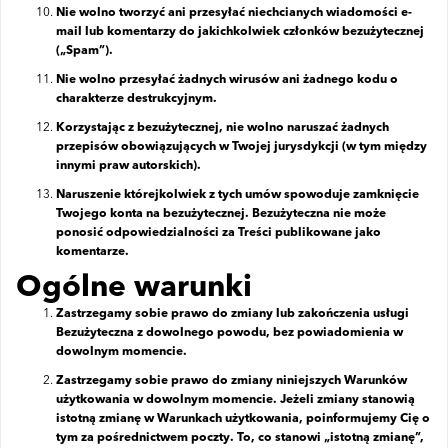
Nie wolno tworzyć ani przesyłać niechcianych wiadomości e-
mail lub komentarzy do jakichkolwiek członków bezużytecznej
(„Spam”).
Nie wolno przesyłać żadnych wirusów ani żadnego kodu o
charakterze destrukcyjnym.
Korzystając z bezużytecznej, nie wolno naruszać żadnych
przepisów obowiązujących w Twojej jurysdykcji (w tym między
innymi praw autorskich).
Naruszenie którejkolwiek z tych umów spowoduje zamknięcie
Twojego konta na bezużytecznej. Bezużyteczna nie może
ponosić odpowiedzialności za Treści publikowane jako
komentarze.
Ogólne warunki
Zastrzegamy sobie prawo do zmiany lub zakończenia usługi
Bezużyteczna z dowolnego powodu, bez powiadomienia w
dowolnym momencie.
Zastrzegamy sobie prawo do zmiany niniejszych Warunków
użytkowania w dowolnym momencie. Jeżeli zmiany stanowią
istotną zmianę w Warunkach użytkowania, poinformujemy Cię o
tym za pośrednictwem poczty. To, co stanowi „istotną zmianę”,