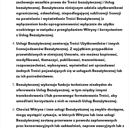
zachowuje wszelkie prawa do Treści bezużytecznej i Usług
bezużytecznej. Bezużyteczna niniejszym udziela użytkownikowi
ograniczonej, odwołalnej, niepodlegającej sublicencji licencji
na powielanie i wyświetlanie Treści Bezużytecznej (z
wyłączeniem kodu oprogramowania) wyłącznie do użytku
osobistego w związku z przeglądaniem Witryny i korzystaniem
z Usług Bezużytecznej.
Usługi Bezużytecznej zawierają Treści Użytkowników i innych
licencjodawców Bezużytecznej. Z wyjątkiem przypadków
przewidzianych w niniejszej Umowie, nie możesz kopiować,
modyfikować, tłumaczyć, publikować, transmitować,
rozpowszechniać, wykonywać, wyświetlać ani sprzedawać
żadnych Treści pojawiających się w usługach Bezużytecznej lub
za ich pośrednictwem.
Bezużytecznej wykonuje funkcje techniczne niezbędne do
oferowania Usług Bezużyecznej, w tym między innymi
transkodowania i/lub ponownego formatowania Treści, aby
umożliwić korzystanie z nich w ramach Usług Bezużytecznej.
Chociaż Witryna i inne usługi Bezużyetcznej są zwykle dostępne,
mogą wystąpić sytuacje, w których Witryna lub inne usługi
Bezużytecznej zostaną przerwane z powodu zaplanowanych
prac konserwacyjnych lub uaktualnień, napraw awaryjnych lub z