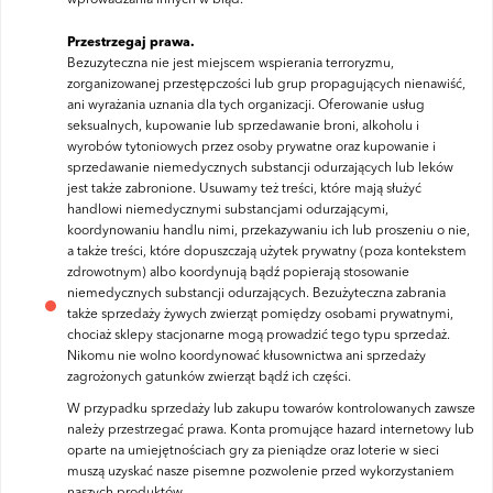
wprowadzania innych w błąd.
Przestrzegaj prawa.
Bezuzyteczna nie jest miejscem wspierania terroryzmu,
zorganizowanej przestępczości lub grup propagujących nienawiść,
ani wyrażania uznania dla tych organizacji. Oferowanie usług
seksualnych, kupowanie lub sprzedawanie broni, alkoholu i
wyrobów tytoniowych przez osoby prywatne oraz kupowanie i
sprzedawanie niemedycznych substancji odurzających lub leków
jest także zabronione. Usuwamy też treści, które mają służyć
handlowi niemedycznymi substancjami odurzającymi,
koordynowaniu handlu nimi, przekazywaniu ich lub proszeniu o nie,
a także treści, które dopuszczają użytek prywatny (poza kontekstem
zdrowotnym) albo koordynują bądź popierają stosowanie
niemedycznych substancji odurzających. Bezużyteczna zabrania
także sprzedaży żywych zwierząt pomiędzy osobami prywatnymi,
chociaż sklepy stacjonarne mogą prowadzić tego typu sprzedaż.
Nikomu nie wolno koordynować kłusownictwa ani sprzedaży
zagrożonych gatunków zwierząt bądź ich części.
W przypadku sprzedaży lub zakupu towarów kontrolowanych zawsze
należy przestrzegać prawa. Konta promujące hazard internetowy lub
oparte na umiejętnościach gry za pieniądze oraz loterie w sieci
muszą uzyskać nasze pisemne pozwolenie przed wykorzystaniem