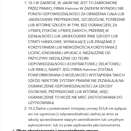
10.1.W ZAKRESIE, W JAKIM NIE JEST TO ZABRONIONE
PRZEZ PRAWO, FIRMA Hammer W ŻADNYM WYPADKU NIE
PONOSI ODPOWIEDZIALNOŚCI ZA OBRAŻENIA CIAŁA LUB
JAKIEKOLWIEK PRZYPADKOWE, SZCZEGÓLNE, POŚREDNIE
LUB WTÓRNE SZKODY, W TYM, BEZ OGRANICZEŃ, ZA
UTRATĘ ZYSKÓW, UTRATĘ DANYCH, PRZERWĘ W
DZIAŁALNOŚCI LUB JAKIEKOLWIEK INNE SZKODY LUB
STRATY HANDLOWE, WYNIKAJĄCE LUB ZWIĄZANE Z
KORZYSTANIEM LUB NIEMOŻNOŚCIĄ KORZYSTANIA Z
LICENCJONOWANEJ APLIKACJI, NIEZALEŻNIE OD
PRZYCZYNY, NIEZALEŻNIE OD TEORII
ODPOWIEDZIALNOŚCI (KONTRAKTOWEJ, DELIKTOWEJ
LUB INNEJ), NAWET JEŚLI FIRMA Hammer ZOSTAŁA
POINFORMOWANA O MOŻLIWOŚCI WYSTĄPIENIA TAKICH
SZKÓD. NIEKTÓRE SYSTEMY PRAWNE NIE ZEZWALAJĄ NA
OGRANICZENIE ODPOWIEDZIALNOŚCI ZA SZKODY
OSOBOWE, PRZYPADKOWE LUB WTÓRNE, WIĘC
OGRANICZENIE TO MOŻE NIE MIEĆ ZASTOSOWANIA DO
UŻYTKOWNIKA.
10.2.Żadne z postanowień niniejszej umowy EULA nie wyłącza
ani nie ogranicza (i) odpowiedzialności żadnej ze stron za
szkody spowodowane rażącym zaniedbaniem lub umyślnym
wykroczeniem; lub (ii) praw użytkownika jako konsumenta.