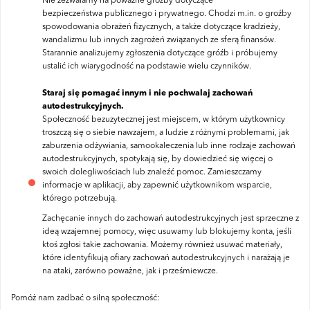
Nie zezwalamy na poważne groźby dotyczące
bezpieczeństwa publicznego i prywatnego. Chodzi m.in. o groźby
spowodowania obrażeń fizycznych, a także dotyczące kradzieży,
wandalizmu lub innych zagrożeń związanych ze sferą finansów.
Starannie analizujemy zgłoszenia dotyczące gróźb i próbujemy
ustalić ich wiarygodność na podstawie wielu czynników.
Staraj się pomagać innym i nie pochwalaj zachowań
autodestrukcyjnych.
Społeczność bezuzytecznej jest miejscem, w którym użytkownicy
troszczą się o siebie nawzajem, a ludzie z różnymi problemami, jak
zaburzenia odżywiania, samookaleczenia lub inne rodzaje zachowań
autodestrukcyjnych, spotykają się, by dowiedzieć się więcej o
swoich dolegliwościach lub znaleźć pomoc. Zamieszczamy
informacje w aplikacji, aby zapewnić użytkownikom wsparcie,
którego potrzebują.
Zachęcanie innych do zachowań autodestrukcyjnych jest sprzeczne z
ideą wzajemnej pomocy, więc usuwamy lub blokujemy konta, jeśli
ktoś zgłosi takie zachowania. Możemy również usuwać materiały,
które identyfikują ofiary zachowań autodestrukcyjnych i narażają je
na ataki, zarówno poważne, jak i prześmiewcze.
Pomóż nam zadbać o silną społeczność: