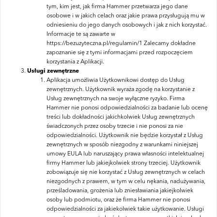
tym, kim jest, jak firma Hammer przetwarza jego dane
osobowe i w jakich celach oraz jakie prawa przysługują mu w
odniesieniu do jego danych osobowych i jak z nich korzystać.
Informacje te są zawarte w
https://bezuzyteczna.pl/regulamin/1 Zalecamy dokładne
zapoznanie się z tymi informacjami przed rozpoczęciem
korzystania z Aplikacji.
Usługi zewnętrzne
Aplikacja umożliwia Użytkownikowi dostęp do Usług
zewnętrznych. Użytkownik wyraża zgodę na korzystanie z
Usług zewnętrznych na swoje wyłączne ryzyko. Firma
Hammer nie ponosi odpowiedzialności za badanie lub ocenę
treści lub dokładności jakichkolwiek Usług zewnętrznych
świadczonych przez osoby trzecie i nie ponosi za nie
odpowiedzialności. Użytkownik nie będzie korzystał z Usług
zewnętrznych w sposób niezgodny z warunkami niniejszej
umowy EULA lub naruszający prawa własności intelektualnej
firmy Hammer lub jakiejkolwiek strony trzeciej. Użytkownik
zobowiązuje się nie korzystać z Usług zewnętrznych w celach
niezgodnych z prawem, w tym w celu nękania, nadużywania,
prześladowania, grożenia lub zniesławiania jakiejkolwiek
osoby lub podmiotu, oraz że firma Hammer nie ponosi
odpowiedzialności za jakiekolwiek takie użytkowanie. Usługi