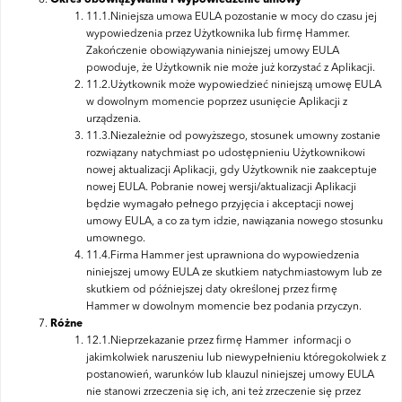
Okres obowiązywania i wypowiedzenie umowy
11.1.Niniejsza umowa EULA pozostanie w mocy do czasu jej
wypowiedzenia przez Użytkownika lub firmę Hammer.
Zakończenie obowiązywania niniejszej umowy EULA
powoduje, że Użytkownik nie może już korzystać z Aplikacji.
11.2.Użytkownik może wypowiedzieć niniejszą umowę EULA
w dowolnym momencie poprzez usunięcie Aplikacji z
urządzenia.
11.3.Niezależnie od powyższego, stosunek umowny zostanie
rozwiązany natychmiast po udostępnieniu Użytkownikowi
nowej aktualizacji Aplikacji, gdy Użytkownik nie zaakceptuje
nowej EULA.
Pobranie nowej wersji/aktualizacji Aplikacji
będzie wymagało pełnego przyjęcia i akceptacji nowej
umowy EULA, a co za tym idzie, nawiązania nowego stosunku
umownego.
11.4.Firma Hammer jest uprawniona do wypowiedzenia
niniejszej umowy EULA ze skutkiem natychmiastowym lub ze
skutkiem od późniejszej daty określonej przez firmę
Hammer w dowolnym momencie bez podania przyczyn.
Różne
12.1.Nieprzekazanie przez firmę Hammer informacji o
jakimkolwiek naruszeniu lub niewypełnieniu któregokolwiek z
postanowień, warunków lub klauzul niniejszej umowy EULA
nie stanowi zrzeczenia się ich, ani też zrzeczenie się przez