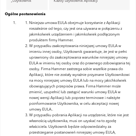
„Użytkownik”
Każdy użytkownik Aplikacji
Ogólne postanowienia
Niniejsza umowa EULA obejmuje korzystanie z Aplikacji
niezależnie od tego, czy jest ona używana w połączeniu z
jakimkolwiek urządzeniem i jakimkolwiek podłączonym
produktem firmy Hammer.
W przypadku zaakceptowania niniejszej umowy EULA w
imieniu innej osoby, Użytkownik gwarantuje, że jest w pełni
uprawniony do zaakceptowania warunków niniejszej umowy
EULA w imieniu tej osoby oraz do prawnego zobowiązania tej
osoby. Firma Hammer zastrzega sobie wszelkie prawa do
Aplikacji, które nie zostały wyraźnie przyznane Użytkownikowi
na mocy niniejszej umowy EULA lub na mocy jakichkolwiek
obowiązujących przepisów prawa. Firma Hammer może
zmienić, uzupełnić lub zastąpić warunki umowy EULA w
nowej wersji Aplikacji lub poprzez terminowe i należyte
poinformowanie Użytkownika, w celu akceptacji nowej
umowy EULA..
W przypadku pobrania Aplikacji na urządzenie, które nie jest
własnością użytkownika, musi on uzyskać na to zgodę
właściciela. Użytkownik będzie odpowiedzialny za
przestrzeganie postanowień niniejszej umowy EULA,