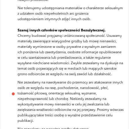
naszych produktów.
Nie tolerujemy udostępniania materiałów o charakterze seksualnym
z udziałem osób niepełnoletnich ani grożenia
udostępnieniem intymnych zdjęć innych osób.
Szanuj innych członków społeczności Bezużytecznej.
Chcemy budować przyjazną i zróżnicowaną społeczność. Usuwamy
materiały zawierające wiarygodne groźby lub mowę nienawiści,
materiały wymierzone w osoby prywatne z wyraźnym zamiarem
ich poniżenia lub zawstydzenia, osobiste informacje opublikowane
w celu szantażowania lub prześladowania, a także regularnie
wysyłane niechciane wiadomości. Zwykle zezwalamy na dyskusje na
temat osób pojawiających się w mediach lub mających szerokie
grono odbiorców ze względu na swój zawód lub działalność.
Nie zezwalamy na nawoływanie do przemocy ani atakowanie innych
osób ze względu na rasę, pochodzenie, narodowość, płeć,
tożsamość płciową, orientację seksualną, wyznanie,
niepełnosprawność lub chorobę. Niekiedy zezwalamy na
wykorzystywanie mowy nienawiści w celu jej zwalczania lub
zwiększania wrażliwości odbiorców na jej przejawy. Prosimy wówczas
publikującą takie treści osobę o wyraźne przedstawienie celu
publikacji.