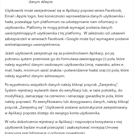
danym sklepie.
Użytkownik może zarejestrować się w Aplikacji poprzez serwis Facebook,
Email i Apple login, bez konieczności wprowadzania danych użytkownika i
hasła, pozwalając tym platformom na udostępnianie nam informacji o
użytkowniku. Platformy te mogą jednak wymagać podania danych
uwierzytelniających użytkownika z tej platformy. W zależności od ustawień
zabezpieczeń w serwisach Facebook i Google może być wymagane podanie
wieloetapowego uwierzytelnienia.
Jeżeli użytkownik zarejestruje się za pośrednictwem Aplikacji, po jej
pobraniu system przeniesie go do formularza zawierającego (i) pola, które
należy wypełnić danymi osobowymi użytkownika (imię, nazwisko, adres e-
mail, hasło, minimum sześć znaków i potwierdzenie hasła) oraz (ii) pola, które
należy wypełnić danymi adresowymi.
Po wypełnieniu wszystkich danych należy kliknąć przycisk „Zarejestruj”.
System rejestracji wyświetli dane do weryfikacji lub, w razie potrzeby, do
modyfikacji, zaznaczając na czerwono i oznaczając gwiazdką te pola, które
należy poprawić. Po zweryfikowaniu lub skorygowaniu danych, należy kliknąć
przycisk „Zarejestruj się”. Użytkownik zostanie automatycznie zarejestrowany
w Aplikacji poprzez dostęp do swojego konta użytkownika.
W celu dokończenia rejestracji w Aplikacji i rozpoczęcia korzystania z niej
użytkownik będzie musiał przeczytać i zaakceptować niniejszą Umowę
licencyjną oraz Informację o ochronie prywatności.