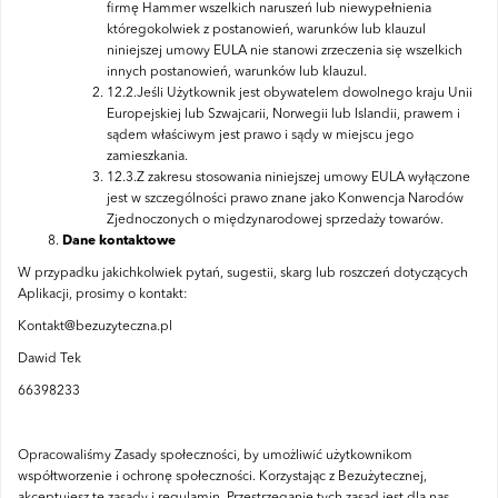
firmę Hammer wszelkich naruszeń lub niewypełnienia
któregokolwiek z postanowień, warunków lub klauzul
niniejszej umowy EULA nie stanowi zrzeczenia się wszelkich
innych postanowień, warunków lub klauzul.
12.2.Jeśli Użytkownik jest obywatelem dowolnego kraju Unii
Europejskiej lub Szwajcarii, Norwegii lub Islandii, prawem i
sądem właściwym jest prawo i sądy w miejscu jego
zamieszkania.
12.3.Z zakresu stosowania niniejszej umowy EULA wyłączone
jest w szczególności prawo znane jako Konwencja Narodów
Zjednoczonych o międzynarodowej sprzedaży towarów.
Dane kontaktowe
W przypadku jakichkolwiek pytań, sugestii, skarg lub roszczeń dotyczących
Aplikacji, prosimy o kontakt:
Kontakt@bezuzyteczna.pl
Dawid Tek
66398233
Opracowaliśmy Zasady społeczności, by umożliwić użytkownikom
współtworzenie i ochronę społeczności. Korzystając z Bezużytecznej,