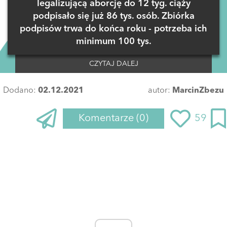
legalizującą aborcję do 12 tyg. ciąży
podpisało się już 86 tys. osób. Zbiórka
podpisów trwa do końca roku - potrzeba ich
minimum 100 tys.
CZYTAJ DALEJ
Dodano:
02.12.2021
autor:
MarcinZbezu
Komentarze
(0)
59