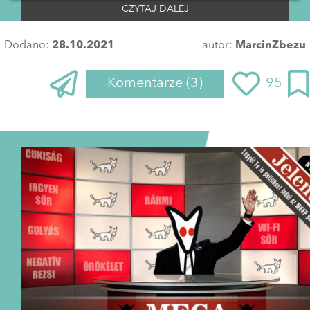
CZYTAJ DALEJ
Dodano:
28.10.2021
autor:
MarcinZbezu
Komentarze
(3)
95