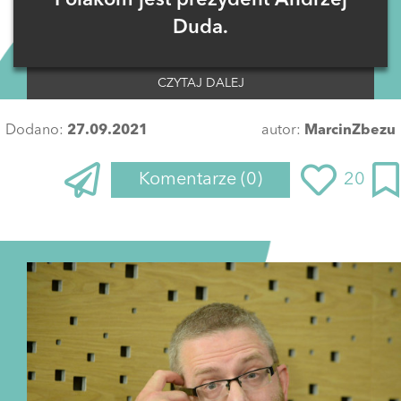
Duda.
CZYTAJ DALEJ
Dodano:
27.09.2021
autor:
MarcinZbezu
Komentarze
(0)
20