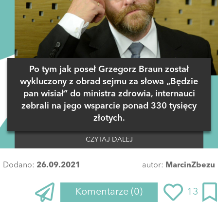
Po tym jak poseł Grzegorz Braun został
wykluczony z obrad sejmu za słowa „Będzie
pan wisiał” do ministra zdrowia, internauci
zebrali na jego wsparcie ponad 330 tysięcy
złotych.
CZYTAJ DALEJ
Dodano:
26.09.2021
autor:
MarcinZbezu
Komentarze
(0)
13