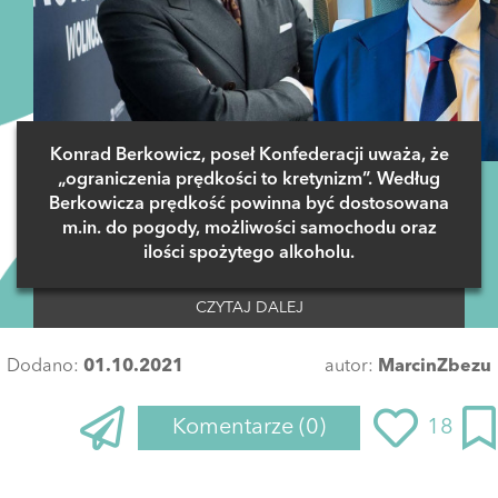
Konrad Berkowicz, poseł Konfederacji uważa, że
„ograniczenia prędkości to kretynizm”. Według
Berkowicza prędkość powinna być dostosowana
m.in. do pogody, możliwości samochodu oraz
ilości spożytego alkoholu.
CZYTAJ DALEJ
Dodano:
01.10.2021
autor:
MarcinZbezu
Komentarze
(0)
18