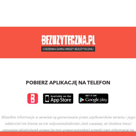
POBIERZ APLIKACJĘ NA TELEFON
Wszelkie informacje w serwisie są generowane przez użytkowników serwisu i jego
właściciel nie bierze za nie odpowiedzialności.Jesli uwazasz, ze dodane tresci
naruszaja jakiekolwiek prawo (w tym prawa autorskie) przeslij nam informacje na