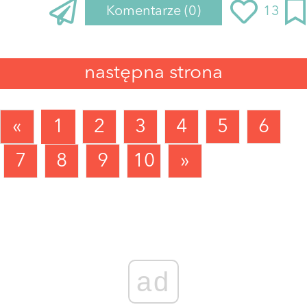
Komentarze
(0)
13
następna strona
«
1
2
3
4
5
6
7
8
9
10
»
ad