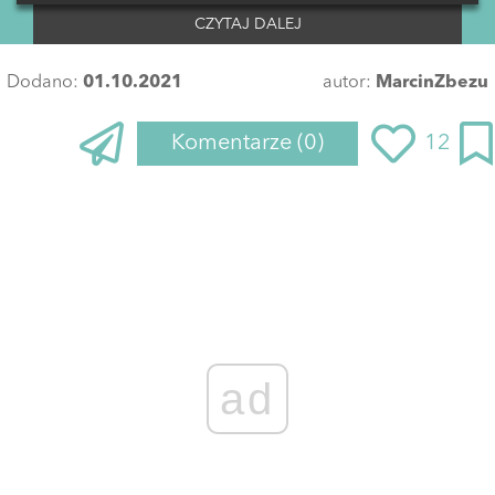
CZYTAJ DALEJ
Dodano:
01.10.2021
autor:
MarcinZbezu
Komentarze
(0)
12
ad