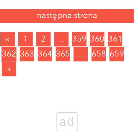
następna strona
«
1
2
...
359
360
361
362
363
364
365
...
658
659
»
ad