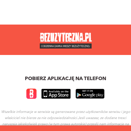
POBIERZ APLIKACJĘ NA TELEFON
Wszelkie informacje w serwisie są generowane przez użytkowników serwisu i jego
właściciel nie bierze za nie odpowiedzialności.Jesli uwazasz, ze dodane tresci
naruszaja jakiekolwiek prawo (w tym prawa autorskie) przeslij nam informacje na
ten temat.