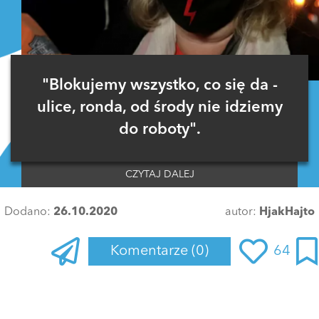
"Blokujemy wszystko, co się da -
ulice, ronda, od środy nie idziemy
do roboty".
CZYTAJ DALEJ
Dodano:
26.10.2020
autor:
HjakHajto
Komentarze
(0)
64