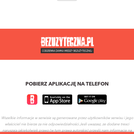
POBIERZ APLIKACJĘ NA TELEFON
Wszelkie informacje w serwisie są generowane przez użytkowników serwisu i jego
właściciel nie bierze za nie odpowiedzialności.Jesli uwazasz, ze dodane tresci
naruszaja jakiekolwiek prawo (w tym prawa autorskie) przeslij nam informacje na