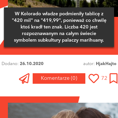
W Kolorado władze podmieniły tablicę z
"420 mil" na "419,99", ponieważ co chwilę
ktoś kradł ten znak. Liczba 420 jest
rozpoznawanym na całym świecie
symbolem subkultury palaczy marihuany.
Dodano:
26.10.2020
autor:
HjakHajto
Komentarze
(0)
72