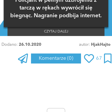
Policjant w pełnym uzbrojeniu z
tarczą w rękach wywrócił się
biegnąc. Nagranie podbija internet.
CZYTAJ DALEJ
Dodano:
26.10.2020
autor:
HjakHajto
Komentarze
(0)
67