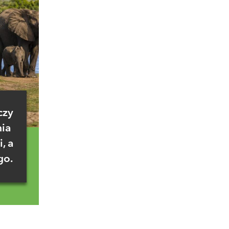
czy
nia
, a
go.