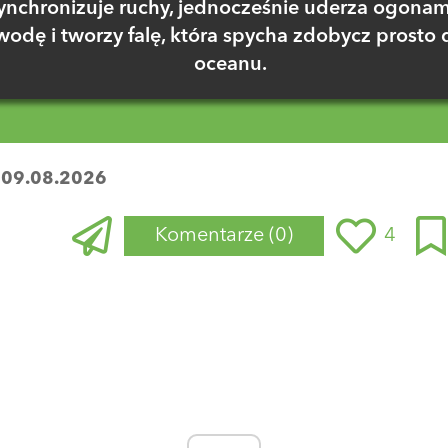
ynchronizuje ruchy, jednocześnie uderza ogonam
wodę i tworzy falę, która spycha zdobycz prosto 
oceanu.
:
09.08.2026
Komentarze
(0)
4