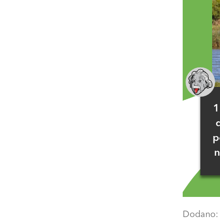
1
p
n
Dodano