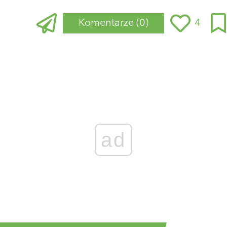
Komentarze
(0)
4
ad