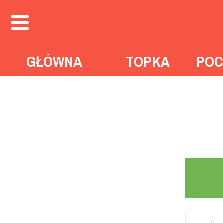
GŁÓWNA
TOPKA
POC