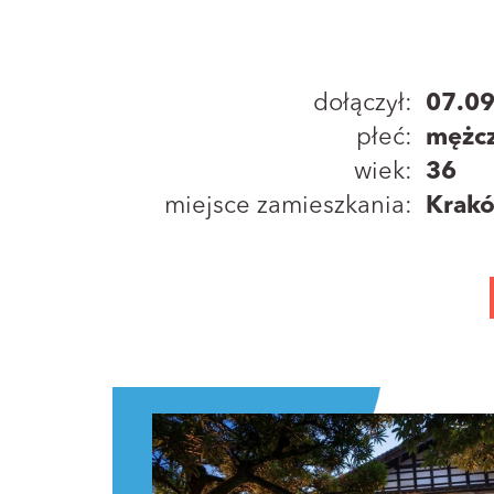
dołączył:
07.0
płeć:
mężc
wiek:
36
miejsce zamieszkania:
Krak