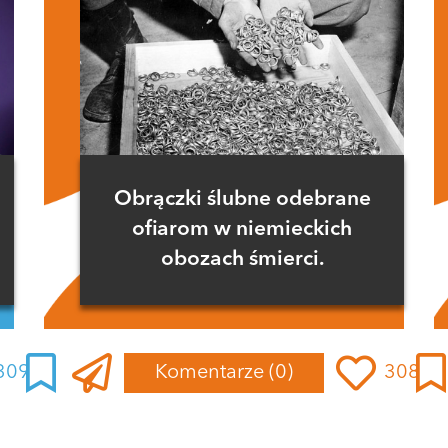
Obrączki ślubne odebrane
ofiarom w niemieckich
obozach śmierci.
309
Komentarze
(0)
308