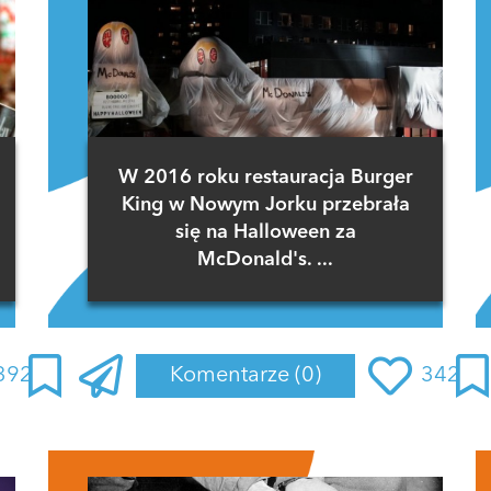
W 2016 roku restauracja Burger
King w Nowym Jorku przebrała
się na Halloween za
McDonald's. ...
392
Komentarze
(0)
342