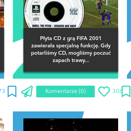
Płyta CD z grą FIFA 2001
zawierała specjalną funkcję. Gdy
potarliśmy CD, mogliśmy poczuć
zapach trawy...
73
Komentarze
(0)
306