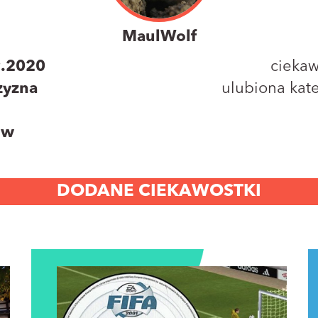
MaulWolf
9.2020
ciekaw
zyzna
ulubiona kate
ów
DODANE CIEKAWOSTKI