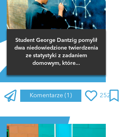
Student George Dantzig pomylił
dwa niedowiedzione twierdzenia
ze statystyki z zadaniem
domowym, które...
Komentarze
(1)
252