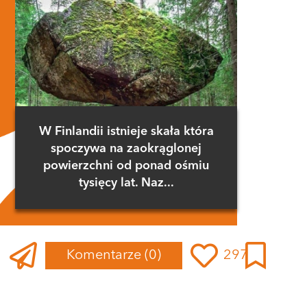
W Finlandii istnieje skała która
spoczywa na zaokrąglonej
powierzchni od ponad ośmiu
tysięcy lat. Naz...
Komentarze
(0)
297