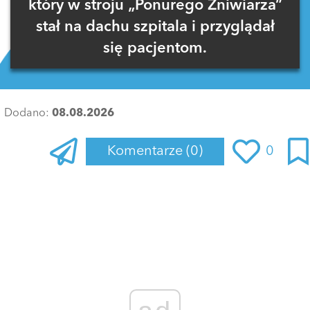
który w stroju „Ponurego Żniwiarza”
stał na dachu szpitala i przyglądał
się pacjentom.
Dodano:
08.08.2026
Komentarze
(0)
0
Zaloguj się
, aby dodać komentarz