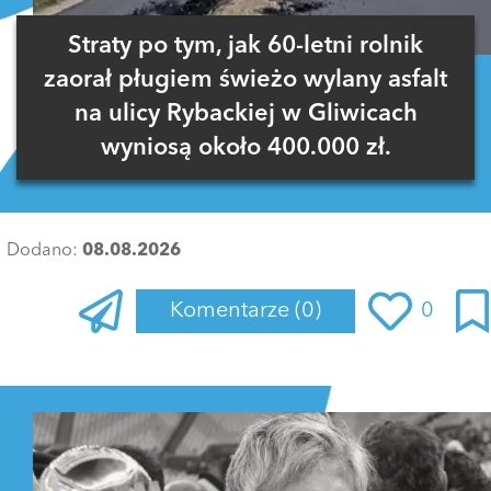
Straty po tym, jak 60-letni rolnik
zaorał pługiem świeżo wylany asfalt
na ulicy Rybackiej w Gliwicach
wyniosą około 400.000 zł.
Dodano:
08.08.2026
Komentarze
(0)
0
Zaloguj się
, aby dodać komentarz