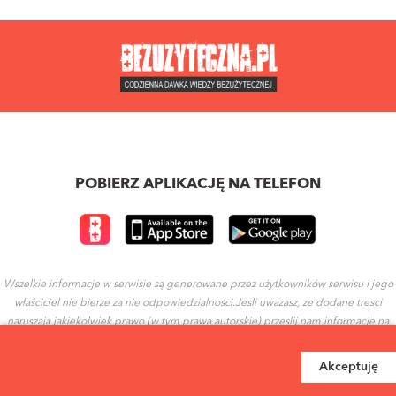
POBIERZ APLIKACJĘ NA TELEFON
Wszelkie informacje w serwisie są generowane przez użytkowników serwisu i jego
właściciel nie bierze za nie odpowiedzialności.Jesli uwazasz, ze dodane tresci
naruszaja jakiekolwiek prawo (w tym prawa autorskie) przeslij nam informacje na
ten temat.
Akceptuję