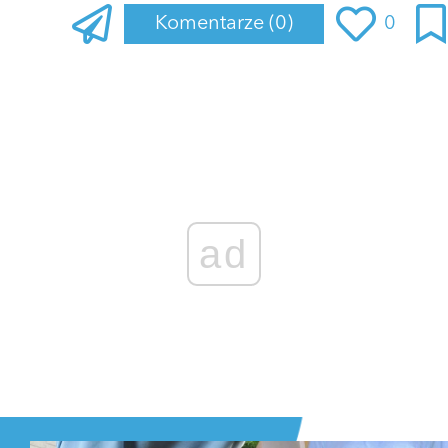
Komentarze
(0)
0
Zaloguj się
, aby dodać komentarz
ad