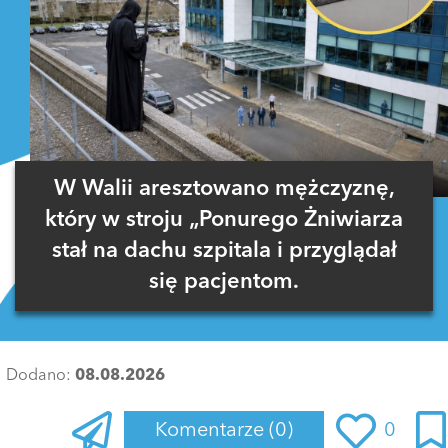
W Walii aresztowano mężczyznę,
który w stroju „Ponurego Żniwiarza
stał na dachu szpitala i przyglądał
się pacjentom.
Dodano:
08.08.2026
Komentarze
(0)
0