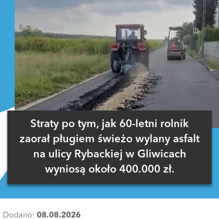
Straty po tym, jak 60-letni rolnik
zaorał pługiem świeżo wylany asfalt
na ulicy Rybackiej w Gliwicach
wyniosą około 400.000 zł.
Dodano:
08.08.2026