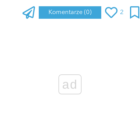
Komentarze
(0)
2
Zaloguj się
, aby dodać komentarz
ad