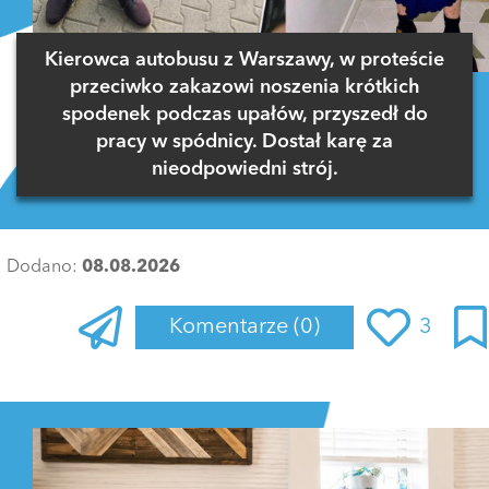
Kierowca autobusu z Warszawy, w proteście
przeciwko zakazowi noszenia krótkich
spodenek podczas upałów, przyszedł do
pracy w spódnicy. Dostał karę za
nieodpowiedni strój.
Dodano:
08.08.2026
Komentarze
(0)
3
Zaloguj się
, aby dodać komentarz