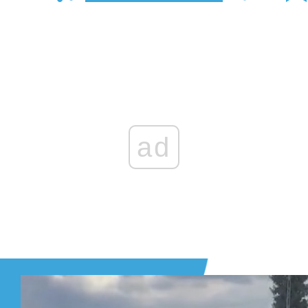
Zaloguj się
, aby dodać komentarz
ad