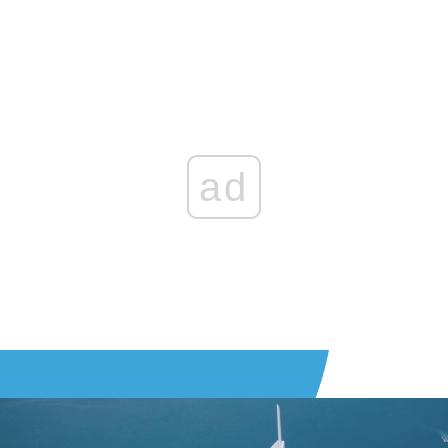
Zaloguj się
, aby dodać komentarz
ad