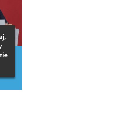
j,
y
zie