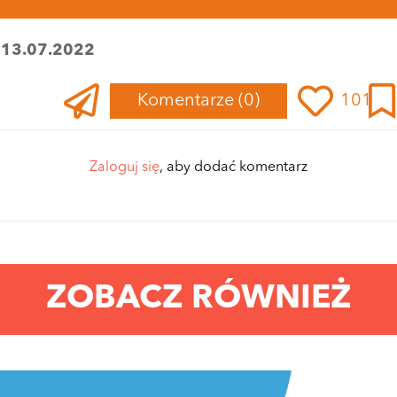
:
13.07.2022
Komentarze
(0)
101
Zaloguj się
, aby dodać komentarz
ZOBACZ RÓWNIEŻ