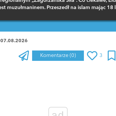
regionalnym „Zagórzańska Siła”. Co ciekawe, El
est muzułmaninem. Przeszedł na islam mając 18 l
:
07.08.2026
Komentarze
(0)
3
Zaloguj się
, aby dodać komentarz
ad