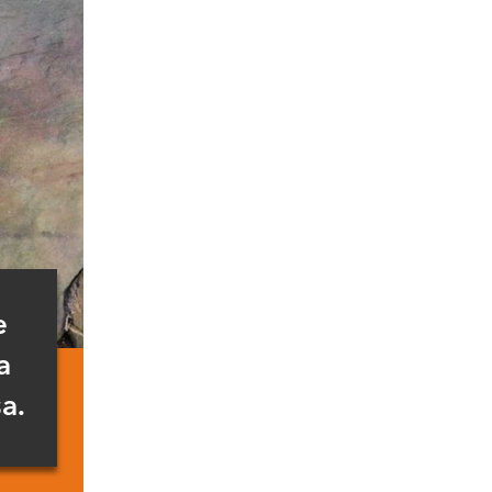
e
a
a.