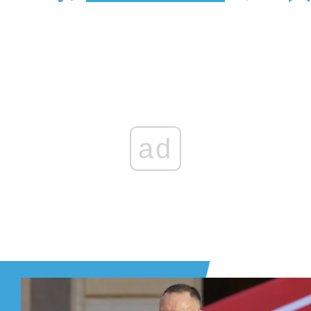
Zaloguj się
, aby dodać komentarz
ad