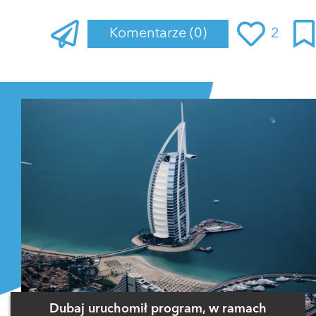
Komentarze
(0)
2
Zaloguj się
, aby dodać komentarz
Dubaj uruchomił program, w ramach