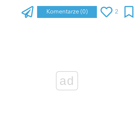
Komentarze
(0)
2
Zaloguj się
, aby dodać komentarz
ad