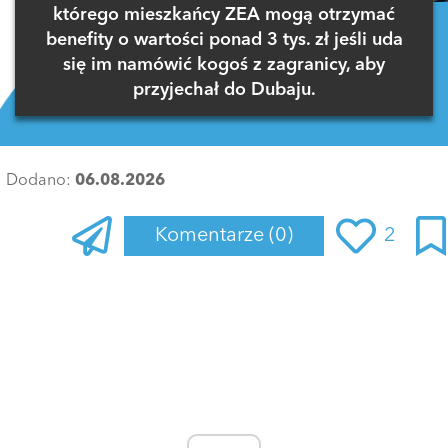
którego mieszkańcy ZEA mogą otrzymać
benefity o wartości ponad 3 tys. zł jeśli uda
się im namówić kogoś z zagranicy, aby
przyjechał do Dubaju.
Dodano:
06.08.2026
Komentarze
(0)
2
Zaloguj się
, aby dodać komentarz