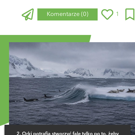
Komentarze
(0)
1
Zaloguj się
, aby dodać komentarz
2. Orki potrafią stworzyć falę tylko po to, żeby