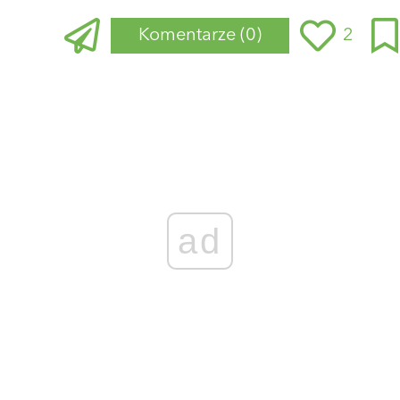
Komentarze
(0)
2
Zaloguj się
, aby dodać komentarz
ad