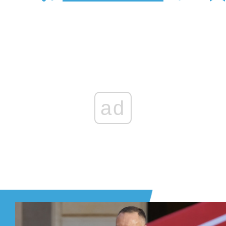
Zaloguj się
, aby dodać komentarz
ad