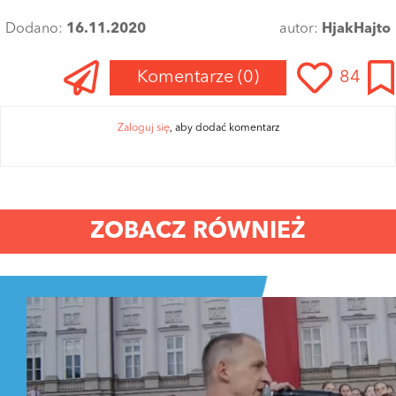
Dodano:
16.11.2020
autor:
HjakHajto
Komentarze
(0)
84
Zaloguj się
, aby dodać komentarz
ZOBACZ RÓWNIEŻ