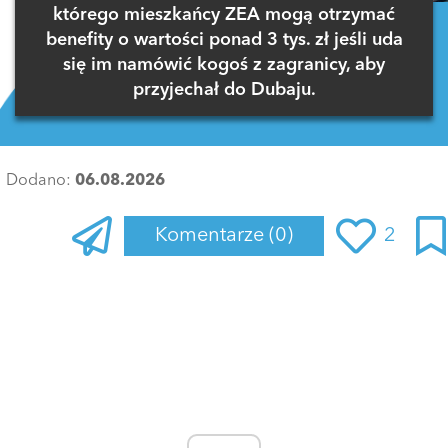
którego mieszkańcy ZEA mogą otrzymać
benefity o wartości ponad 3 tys. zł jeśli uda
się im namówić kogoś z zagranicy, aby
przyjechał do Dubaju.
Dodano:
06.08.2026
Komentarze
(0)
2
Zaloguj się
, aby dodać komentarz