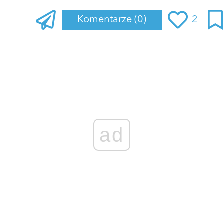
Komentarze
(0)
2
Zaloguj się
, aby dodać komentarz
ad