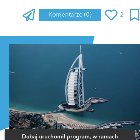
Komentarze
(0)
2
Zaloguj się
, aby dodać komentarz
Dubaj uruchomił program, w ramach