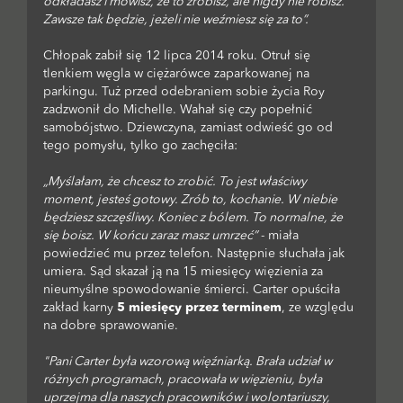
odkładasz i mówisz, że to zrobisz, ale nigdy nie robisz.
Zawsze tak będzie, jeżeli nie weźmiesz się za to”.
Chłopak zabił się 12 lipca 2014 roku. Otruł się
tlenkiem węgla w ciężarówce zaparkowanej na
parkingu. Tuż przed odebraniem sobie życia Roy
zadzwonił do Michelle. Wahał się czy popełnić
samobójstwo. Dziewczyna, zamiast odwieść go od
tego pomysłu, tylko go zachęciła:
„Myślałam, że chcesz to zrobić. To jest właściwy
moment, jesteś gotowy. Zrób to, kochanie. W niebie
będziesz szczęśliwy. Koniec z bólem. To normalne, że
się boisz. W końcu zaraz masz umrzeć”
- miała
powiedzieć mu przez telefon. Następnie słuchała jak
umiera. Sąd skazał ją na 15 miesięcy więzienia za
nieumyślne spowodowanie śmierci. Carter opuściła
zakład karny
5 miesięcy przez terminem
, ze względu
na dobre sprawowanie.
"Pani Carter była wzorową więźniarką. Brała udział w
różnych programach, pracowała w więzieniu, była
uprzejma dla naszych pracowników i wolontariuszy,