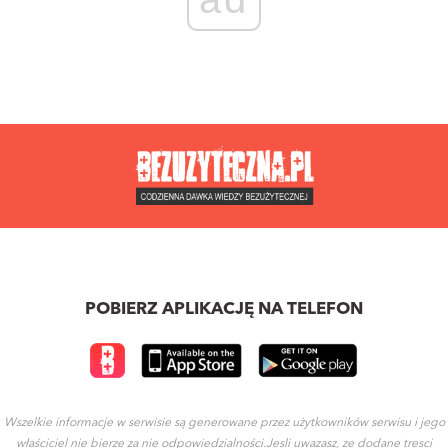
POBIERZ APLIKACJĘ NA TELEFON
Wszelkie informacje w serwisie są generowane przez użytkowników serwisu i jego
właściciel nie bierze za nie odpowiedzialności.Jesli uwazasz, ze dodane tresci