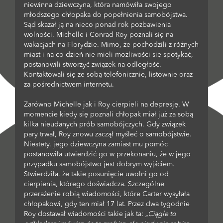
niewinna dziewczyna, która namówiła swojego
młodszego chłopaka do popełnienia samobójstwa.
Sąd skazał ją na nieco ponad rok pozbawienia
wolności. Michelle i Conrad Roy poznali się na
wakacjach na Florydzie. Mimo, że pochodzili z różnych
miast i na co dzień nie mieli możliwości się spotykać,
postanowili stworzyć związek na odległość.
Kontaktowali się ze sobą telefonicznie, listownie oraz
za pośrednictwem internetu.
Zarówno Michelle jak i Roy cierpieli na depresję. W
momencie kiedy się poznali chłopak miał już za sobą
kilka nieudanych prób samobójczych. Gdy związek
pary trwał, Roy znowu zaczął myśleć o samobójstwie.
Niestety, jego dziewczyna zamiast mu pomóc
postanowiła utwierdzić go w przekonaniu, że w jego
przypadku samobójstwo jest dobrym wyjściem.
Stwierdziła, że takie posunięcie uwolni go od
cierpienia, którego doświadcza. Szczególne
przerażenie robią wiadomości, które Carter wysyłała
chłopakowi, gdy ten miał 17 lat. Przez dwa tygodnie
Roy dostawał wiadomości takie jak ta:
„Ciągle to