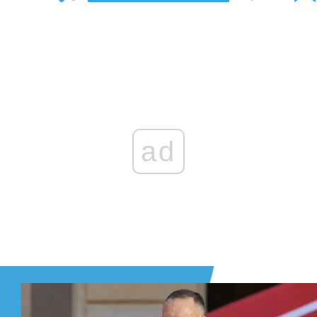
Zaloguj się
, aby dodać komentarz
ad