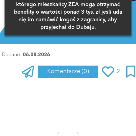
którego mieszkańcy ZEA mogą otrzymać
benefity o wartości ponad 3 tys. zł jeśli uda
się im namówić kogoś z zagranicy, aby
przyjechał do Dubaju.
Dodano:
06.08.2026
Komentarze
(0)
2
Zaloguj się
, aby dodać komentarz