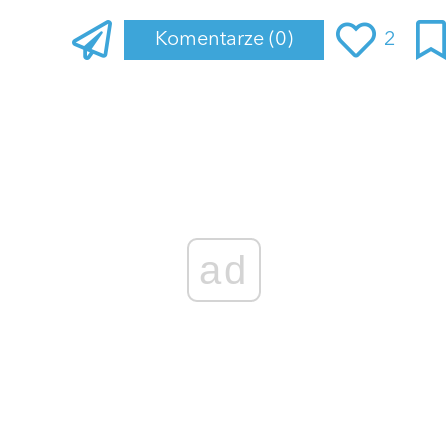
Komentarze
(0)
2
Zaloguj się
, aby dodać komentarz
ad