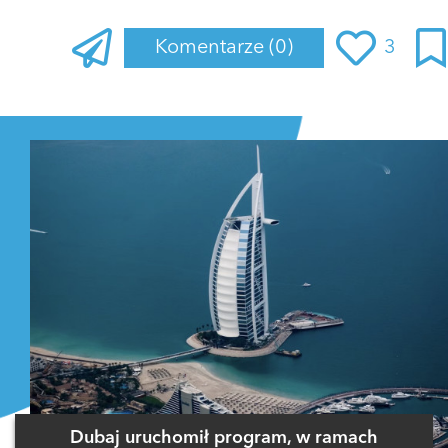
Komentarze
(0)
3
Zaloguj się
, aby dodać komentarz
Dubaj uruchomił program, w ramach