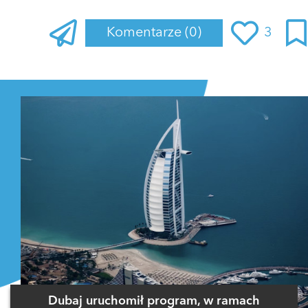
Komentarze
(0)
3
Zaloguj się
, aby dodać komentarz
Dubaj uruchomił program, w ramach