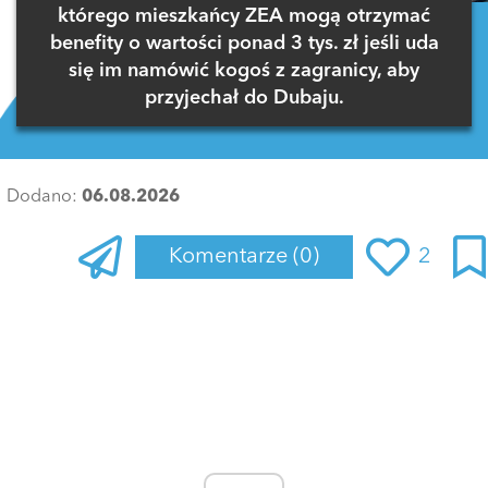
którego mieszkańcy ZEA mogą otrzymać
benefity o wartości ponad 3 tys. zł jeśli uda
się im namówić kogoś z zagranicy, aby
przyjechał do Dubaju.
Dodano:
06.08.2026
Komentarze
(0)
2
Zaloguj się
, aby dodać komentarz