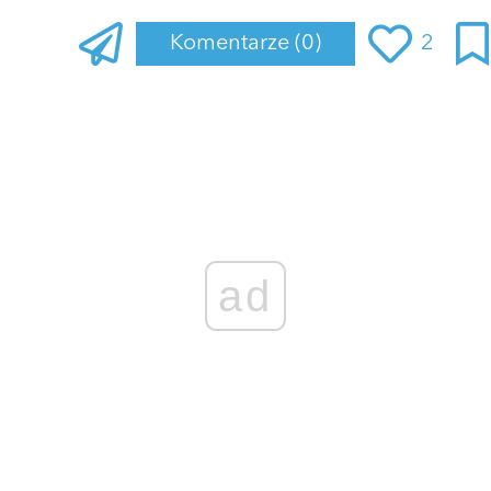
Komentarze
(0)
2
Zaloguj się
, aby dodać komentarz
ad