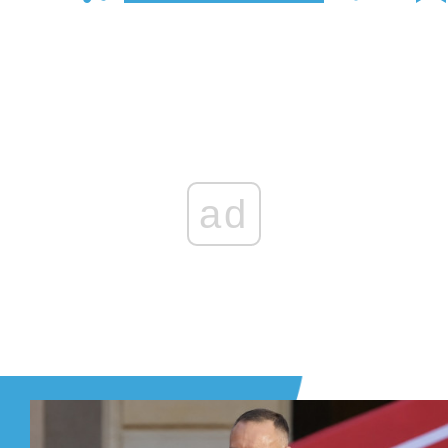
Zaloguj się
, aby dodać komentarz
ad