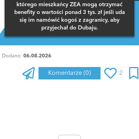
którego mieszkańcy ZEA mogą otrzymać
benefity o wartości ponad 3 tys. zł jeśli uda
się im namówić kogoś z zagranicy, aby
przyjechał do Dubaju.
Dodano:
06.08.2026
Komentarze
(0)
2
Zaloguj się
, aby dodać komentarz