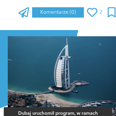
Komentarze
(0)
2
Zaloguj się
, aby dodać komentarz
Dubaj uruchomił program, w ramach