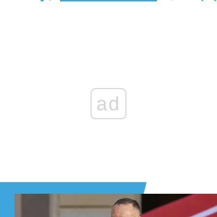
Zaloguj się
, aby dodać komentarz
ad