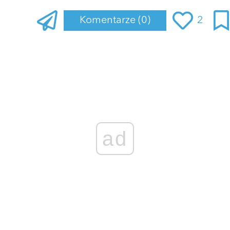
Komentarze
(0)
2
Zaloguj się
, aby dodać komentarz
ad