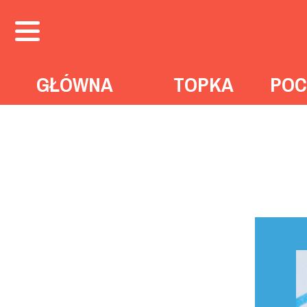
GŁÓWNA
TOPKA
POC