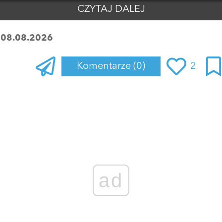
CZYTAJ DALEJ
:
08.08.2026
Komentarze
(0)
2
Zaloguj się
, aby dodać komentarz
ad