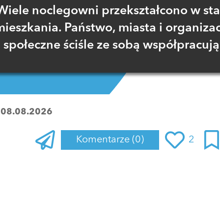
Wiele noclegowni przekształcono w sta
mieszkania. Państwo, miasta i organizac
społeczne ściśle ze sobą współpracują
:
08.08.2026
Komentarze
(0)
2
Zaloguj się
, aby dodać komentarz