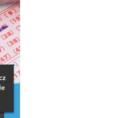
cz
ie