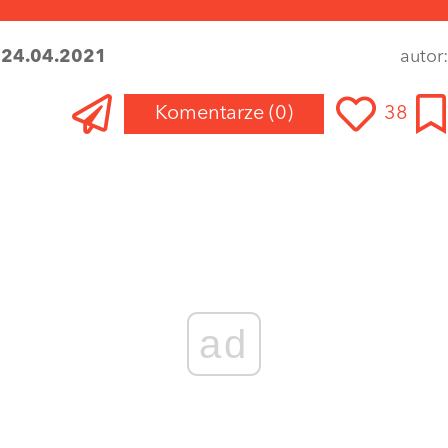
:
24.04.2021
autor
Komentarze
(0)
38
Zaloguj się
, aby dodać komentarz
ad