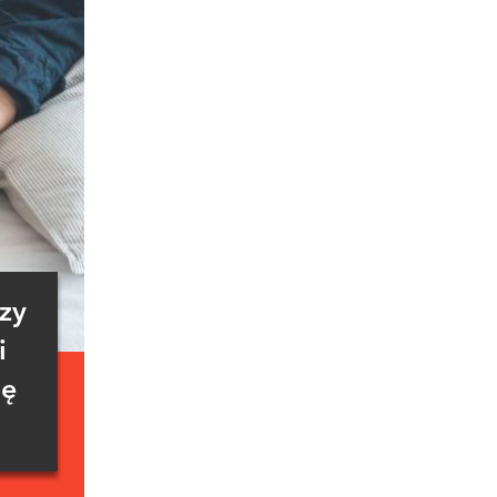
rzy
i
ię