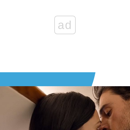
0 GŁOSÓW
ODPOWIED
ad