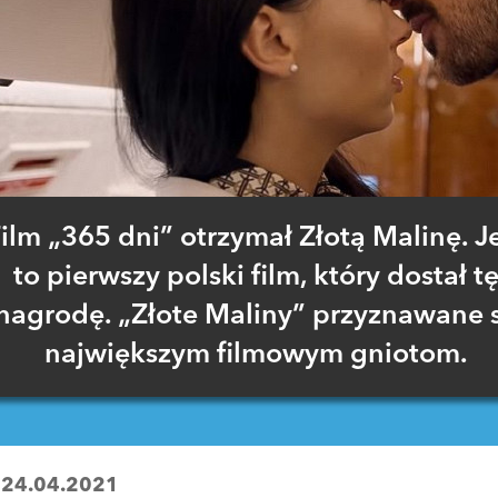
ilm „365 dni” otrzymał Złotą Malinę. J
to pierwszy polski film, który dostał t
nagrodę. „Złote Maliny” przyznawane 
największym filmowym gniotom.
:
24.04.2021