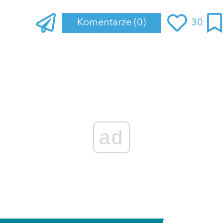
Komentarze
(0)
30
Zaloguj się
, aby dodać komentarz
ad