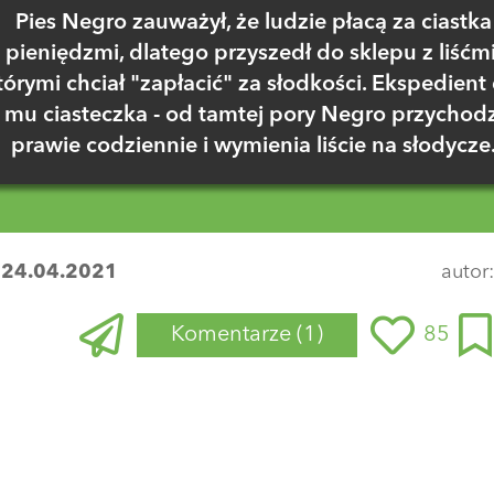
Pies Negro zauważył, że ludzie płacą za ciastka
pieniędzmi, dlatego przyszedł do sklepu z liśćmi
tórymi chciał "zapłacić" za słodkości. Ekspedient 
mu ciasteczka - od tamtej pory Negro przychodz
prawie codziennie i wymienia liście na słodycze
:
24.04.2021
autor
Komentarze
(1)
85
Zaloguj się
, aby dodać komentarz
adekSugier
20 lutego 2022 o 23:50