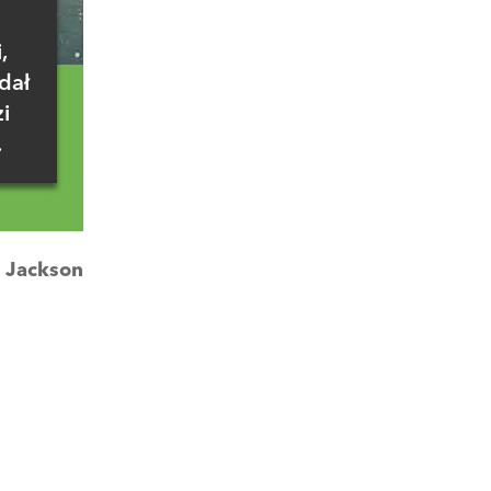
,
dał
i
.
:
Jackson