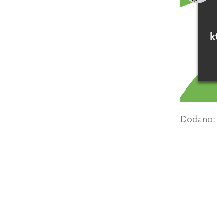
k
Dodano
R