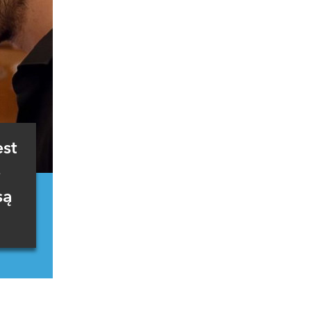
est
ę
są