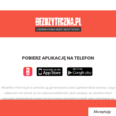
POBIERZ APLIKACJĘ NA TELEFON
Wszelkie informacje w serwisie są generowane przez użytkowników serwisu i jego
właściciel nie bierze za nie odpowiedzialności.Jesli uwazasz, ze dodane tresci
naruszaja jakiekolwiek prawo (w tym prawa autorskie) przeslij nam informacje na
ten temat.
Akceptuję