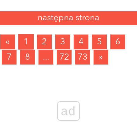
następna strona
«
1
2
3
4
5
6
7
8
...
72
73
»
ad