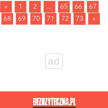
«
1
2
...
65
66
67
68
69
70
71
72
73
»
ad