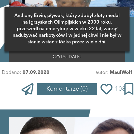
Anthony Ervin, pływak, który zdobył złoty medal
na Igrzyskach Olimpijskich w 2000 roku,
przeszedł na emeryturę w wieku 22 lat, zaczął
nadużywać narkotyków i w jednej chwili nie był w
stanie wstać z łóżka przez wiele dni.
CZYTAJ DALEJ
Dodano:
07.09.2020
autor:
MaulWolf
Komentarze
(0)
108