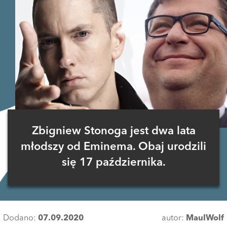
Zbigniew Stonoga jest dwa lata
młodszy od Eminema. Obaj urodzili
się 17 października.
Dodano:
07.09.2020
autor:
MaulWolf