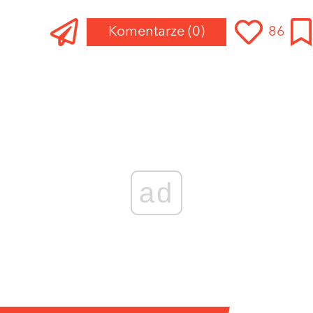
Komentarze
(0)
86
ad