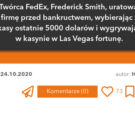
Twórca FedEx, Frederick Smith, uratow
firmę przed bankructwem, wybierając 
kasy ostatnie 5000 dolarów i wygrywaj
w kasynie w Las Vegas fortunę.
:
24.10.2020
autor:
H
Komentarze
(0)
73