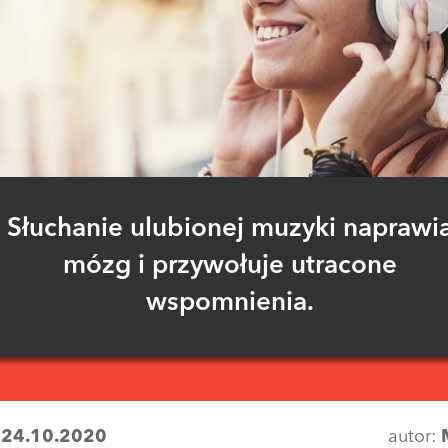
Słuchanie ulubionej muzyki naprawi
mózg i przywołuje utracone
wspomnienia.
:
24.10.2020
autor: