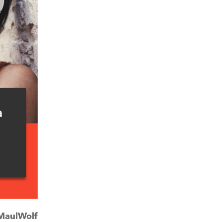
a
MaulWolf