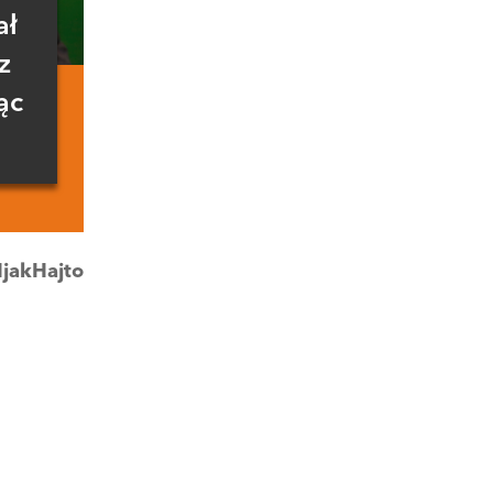
ał
z
ąc
jakHajto